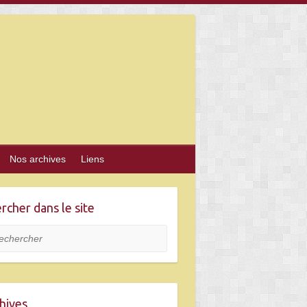
Nos archives
Liens
rcher dans le site
hercher
hives