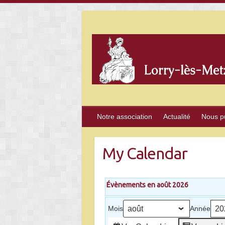
Skip
to
content
Notre association
Actualité
Nous p
My Calendar
Évènements en août 2026
Mois
Année