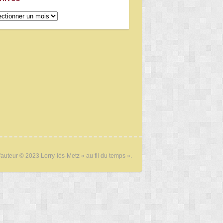
ives
'auteur © 2023 Lorry-lès-Metz « au fil du temps ».