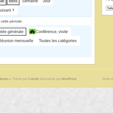
ste
Mois
Semaine
Jour
Arch
uivant
cette période.
lée générale
Conférence, visite
Réunion mensuelle
Toutes les catégories
 temps »
. Thème par
Colorlib
Sponsorisé par
WordPress
Droits d