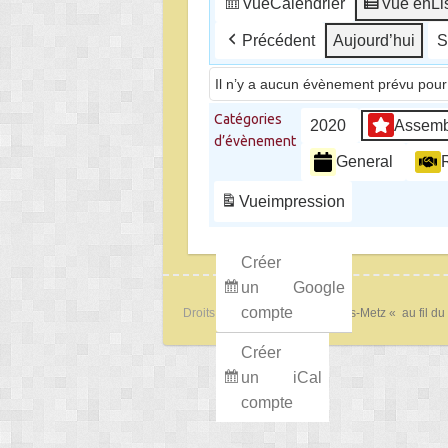
Vue
Calendrier
Vue en
Li
Précédent
Aujourd’hui
S
Il n’y a aucun évènement prévu pour 
Catégories
2020
Assemb
d’évènement
General
Vue
impression
Créer
un
Google
compte
Droits d'auteur © 2026
Lorry-lès-Metz « au fil du
Créer
un
iCal
compte