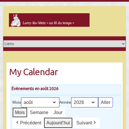
Skip
to
content
My Calendar
Évènements en août 2026
Mois
Année
Mois
Semaine
Jour
Précédent
Aujourd’hui
Suivant