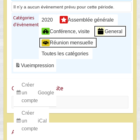
Il n’y a aucun évènement prévu pour cette période.
Catégories
2020
Assemblée générale
d’évènement
Conférence, visite
General
Réunion mensuelle
Toutes les catégories
Vue
impression
Créer
Chercher dans le site
un
Google
Rechercher
compte
Créer
un
iCal
compte
Archives