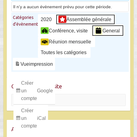
Il n’y a aucun évènement prévu pour cette période.
Catégories
2020
Assemblée générale
d’évènement
Conférence, visite
General
Réunion mensuelle
Toutes les catégories
Vue
impression
Créer
Chercher dans le site
un
Google
Rechercher
compte
Créer
un
iCal
compte
Archives