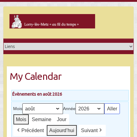
Skip
to
content
My Calendar
Évènements en août 2026
Mois
Année
Mois
Semaine
Jour
Précédent
Aujourd’hui
Suivant