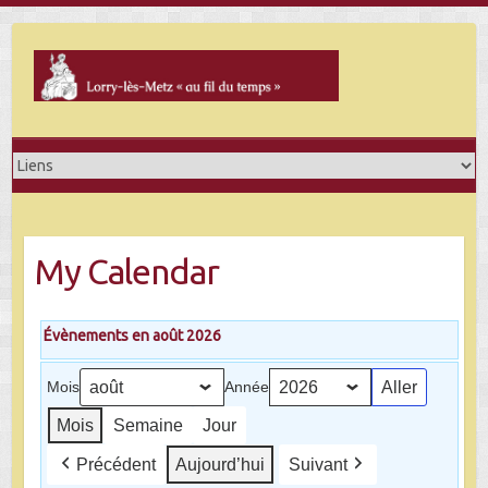
Skip
to
content
My Calendar
Évènements en août 2026
Mois
Année
Mois
Semaine
Jour
Précédent
Aujourd’hui
Suivant