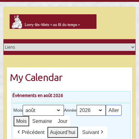
Skip
to
content
My Calendar
Évènements en août 2026
Mois
Année
Mois
Semaine
Jour
Précédent
Aujourd’hui
Suivant