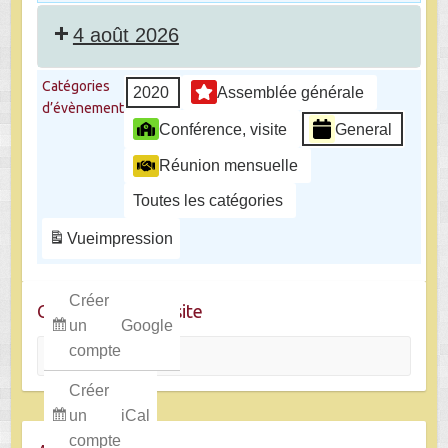
4 août 2026
Catégories
2020
Assemblée générale
d’évènement
Conférence, visite
General
Réunion mensuelle
Toutes les catégories
Vue
impression
Créer
Chercher dans le site
un
Google
Rechercher
compte
Créer
un
iCal
compte