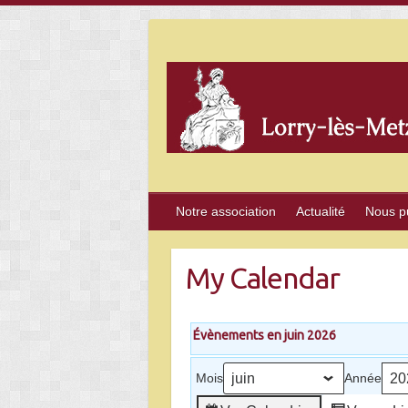
Skip
to
content
Notre association
Actualité
Nous p
My Calendar
Évènements en juin 2026
Mois
Année