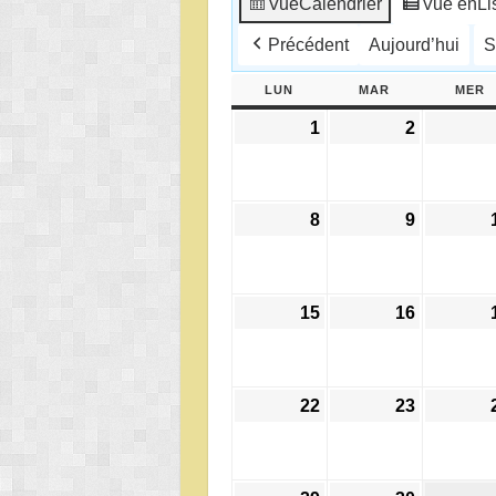
Vue
Calendrier
Vue en
Li
Précédent
Aujourd’hui
S
LUN
LUNDI
MAR
MARDI
MER
M
1
1
2
2
juin
juin
2026
2026
8
8
9
9
juin
juin
2026
2026
15
15
16
16
juin
juin
2026
2026
22
22
23
23
juin
juin
2026
2026