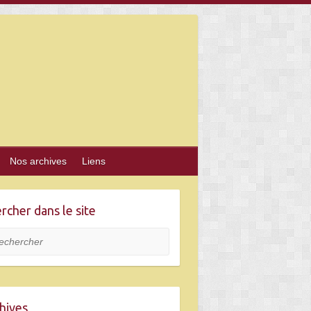
Nos archives
Liens
rcher dans le site
hercher
hives