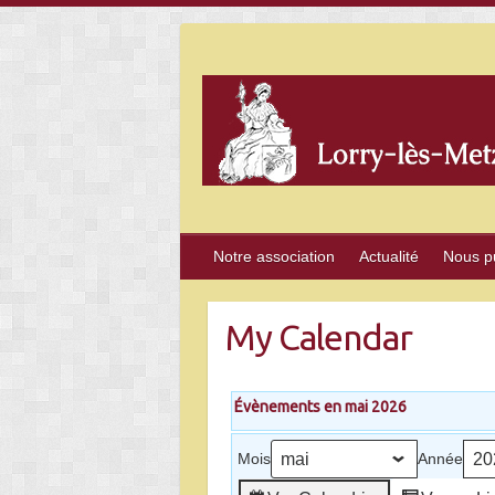
Skip
to
content
Notre association
Actualité
Nous p
My Calendar
Évènements en mai 2026
Mois
Année