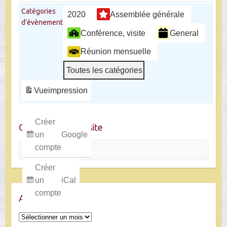
Catégories
2020
Assemblée générale
d’évènement
Conférence, visite
General
Réunion mensuelle
Toutes les catégories
Vue
impression
Créer
Chercher dans le site
un
Google
Rechercher
compte
Créer
un
iCal
compte
Archives
Archives