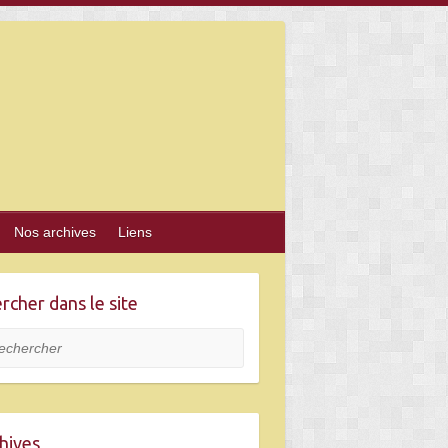
Nos archives
Liens
rcher dans le site
hercher
hives