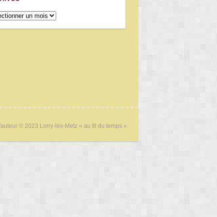
ives
'auteur © 2023 Lorry-lès-Metz « au fil du temps ».