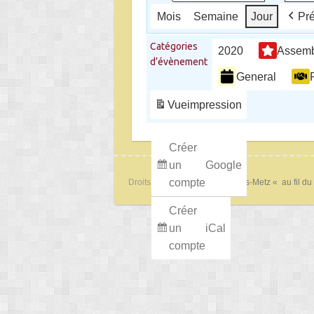
Mois
Semaine
Jour
Pr
Catégories
2020
Assemb
d’évènement
General
Vue
impression
Créer
un
Google
compte
Droits d'auteur © 2026
Lorry-lès-Metz « au fil du
Créer
un
iCal
compte