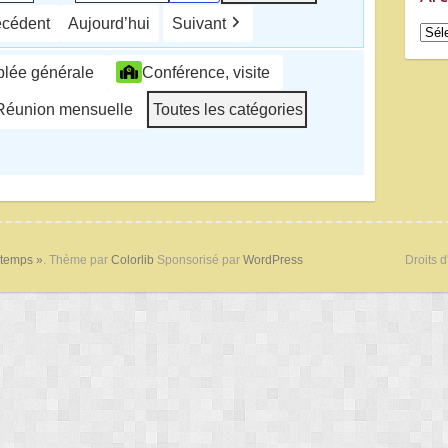
écédent
Aujourd’hui
Suivant
Arch
lée générale
Conférence, visite
Réunion mensuelle
Toutes les catégories
 temps »
. Thème par
Colorlib
Sponsorisé par
WordPress
Droits d