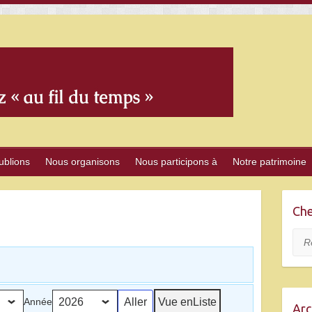
ublions
Nous organisons
Nous participons à
Notre patrimoine
Che
Rec
Vue en
Liste
Année
Arc