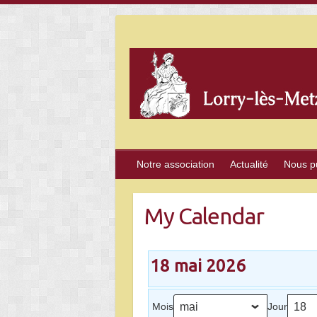
Skip
to
content
Notre association
Actualité
Nous p
My Calendar
18 mai 2026
Mois
Jour