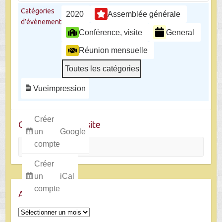
Catégories
2020
Assemblée générale
d’évènement
Conférence, visite
General
Réunion mensuelle
Toutes les catégories
Vue
impression
Créer
Chercher dans le site
un
Google
Rechercher
compte
Créer
un
iCal
compte
Archives
Archives