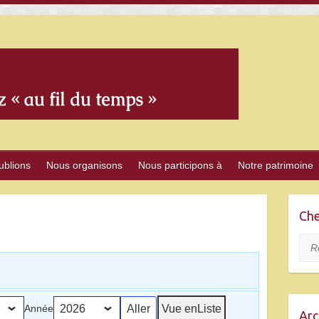
ublions
Nous organisons
Nous participons à
Notre patrimoine
Che
Rec
Vue en
Liste
Année
Arc