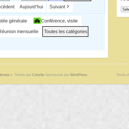
écédent
Aujourd’hui
Suivant
Arch
lée générale
Conférence, visite
Réunion mensuelle
Toutes les catégories
 temps »
. Thème par
Colorlib
Sponsorisé par
WordPress
Droits d