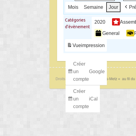
Mois
Semaine
Jour
Pr
Catégories
2020
Assemb
d’évènement
General
Vue
impression
Créer
un
Google
compte
Droits d'auteur © 2026
Lorry-lès-Metz « au fil du
Créer
un
iCal
compte