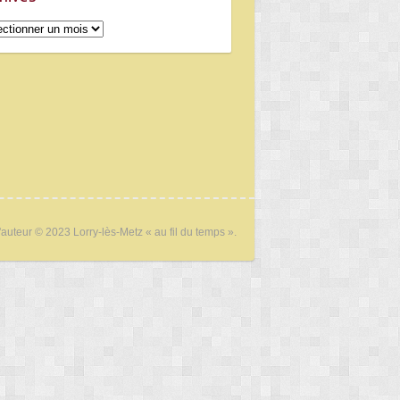
ives
'auteur © 2023 Lorry-lès-Metz « au fil du temps ».