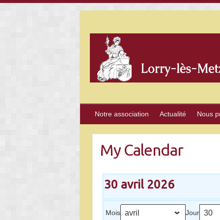
Skip
to
content
Notre association
Actualité
Nous p
My Calendar
30 avril 2026
Mois
Jour