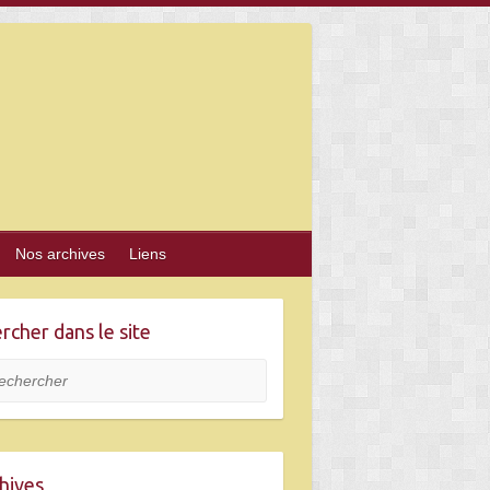
Nos archives
Liens
rcher dans le site
hercher
hives