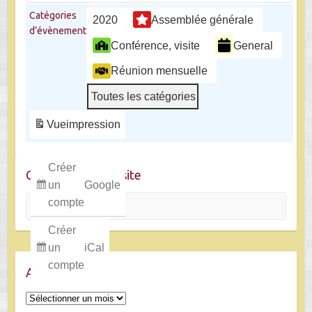
Catégories
2020
Assemblée générale
d’évènement
Conférence, visite
General
Réunion mensuelle
Toutes les catégories
Vue
impression
Créer
Chercher dans le site
un
Google
Rechercher
compte
Créer
un
iCal
compte
Archives
Archives