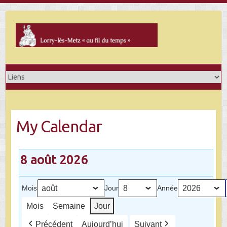
Skip
to
content
My Calendar
8 août 2026
Mois
Jour
Année
Mois
Semaine
Jour
Précédent
Aujourd’hui
Suivant