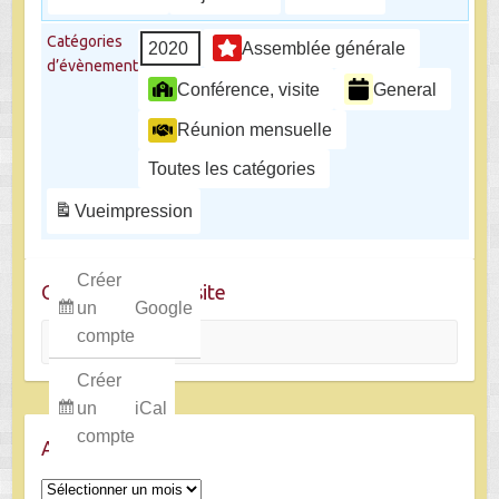
Catégories
2020
Assemblée générale
d’évènement
Conférence, visite
General
Réunion mensuelle
Toutes les catégories
Vue
impression
Créer
Chercher dans le site
un
Google
Rechercher
compte
Créer
un
iCal
compte
Archives
Archives