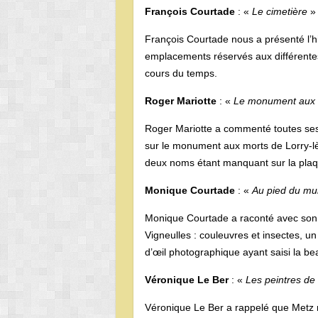
François Courtade
: «
Le cimetière
»
François Courtade nous a présenté l’h
emplacements réservés aux différentes 
cours du temps.
Roger Mariotte
: «
Le monument aux m
Roger Mariotte a commenté toutes ses
sur le monument aux morts de Lorry-lès-M
deux noms étant manquant sur la plaque
Monique Courtade
: «
Au pied du mu
Monique Courtade a raconté avec son h
Vigneulles : couleuvres et insectes, 
d’œil photographique ayant saisi la beau
Véronique Le Ber
: «
Les peintres de
Véronique Le Ber a rappelé que Metz n