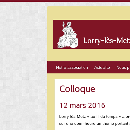
Skip
to
content
Notre association
Actualité
Nous p
Colloque
12 mars 2016
Lorry-lès-Metz « au fil du temps » a o
sur une demi-heure un thème portant 