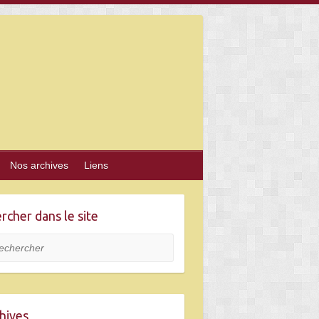
Nos archives
Liens
rcher dans le site
hercher
hives