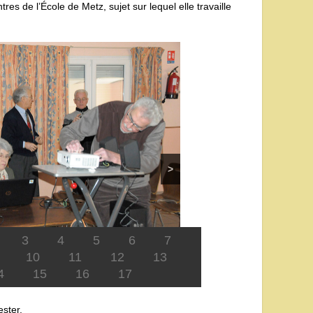
res de l’École de Metz, sujet sur lequel elle travaille
>
3
4
5
6
7
10
11
12
13
4
15
16
17
ster.