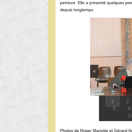
peinture. Elle a présenté quelques peint
depuis longtemps.
<
1
2
8
9
1
Photos de Roger Mariotte et Gérard Ke