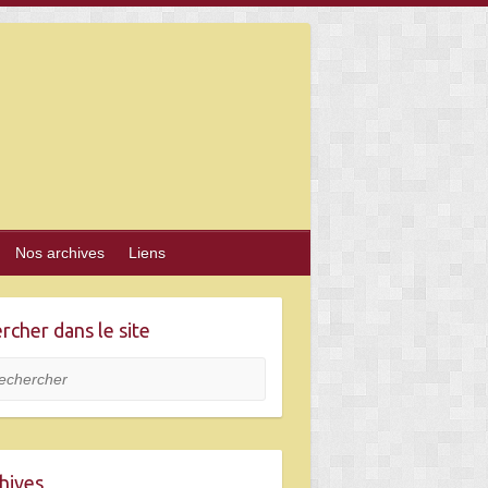
Nos archives
Liens
rcher dans le site
hercher
hives