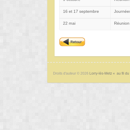
16 et 17 septembre
Journées
22 mai
Réunio
Droits d'auteur © 2026
Lorry-lès-Metz « au fil du