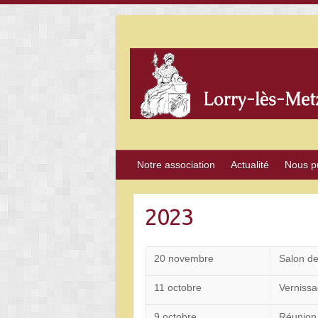
Skip
to
content
Notre association
Actualité
Nous p
2023
20 novembre
Salon d
11 octobre
Vernissa
9 octobre
Réunio