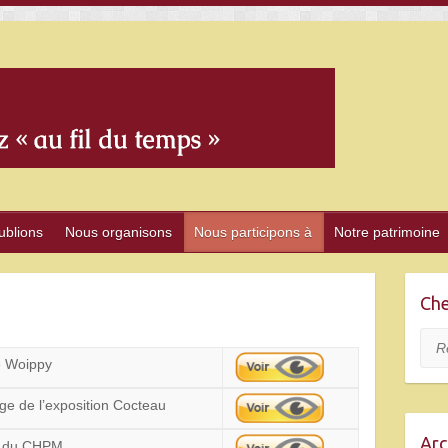
ublions
Nous organisons
Nous participons à
Notre patrimoine
Che
Rec
e Woippy
ge de l’exposition Cocteau
Arc
n du CHPM