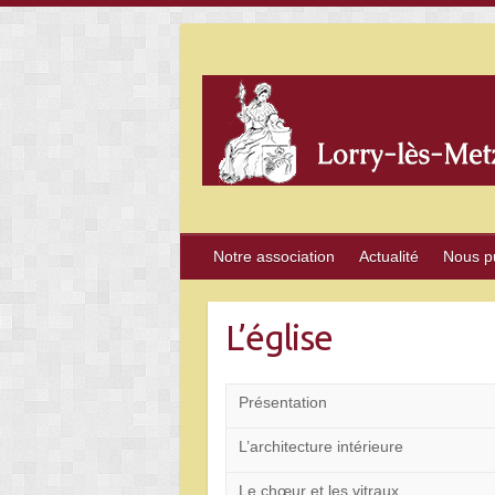
Skip
to
content
Notre association
Actualité
Nous p
L’église
Présentation
L’architecture intérieure
Le chœur et les vitraux