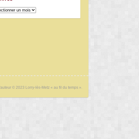
ives
'auteur © 2023 Lorry-lès-Metz « au fil du temps ».