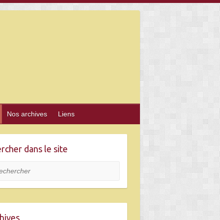
Nos archives
Liens
rcher dans le site
hercher
hives