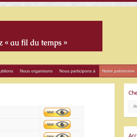
ublions
Nous organisons
Nous participons à
Notre patrimoine
Che
Rec
Arc