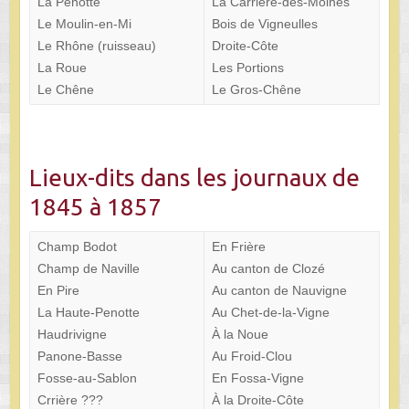
La Penotte
La Carrière-des-Moines
Le Moulin-en-Mi
Bois de Vigneulles
Le Rhône (ruisseau)
Droite-Côte
La Roue
Les Portions
Le Chêne
Le Gros-Chêne
Lieux-dits dans les journaux de
1845 à 1857
Champ Bodot
En Frière
Champ de Naville
Au canton de Clozé
En Pire
Au canton de Nauvigne
La Haute-Penotte
Au Chet-de-la-Vigne
Haudrivigne
À la Noue
Panone-Basse
Au Froid-Clou
Fosse-au-Sablon
En Fossa-Vigne
Crrière ???
À la Droite-Côte