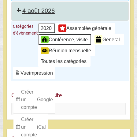
4 août 2026
Catégories
2020
Assemblée générale
d’évènement
Conférence, visite
General
Réunion mensuelle
Toutes les catégories
Vue
impression
Créer
Chercher dans le site
un
Google
Rechercher
compte
Créer
un
iCal
compte