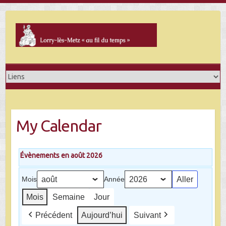
Skip
to
content
My Calendar
Évènements en août 2026
Mois
Année
Mois
Semaine
Jour
Précédent
Aujourd’hui
Suivant