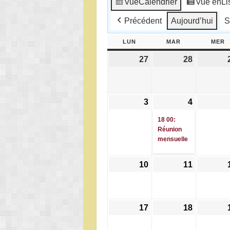
Vue
Calendrier
Vue en
Li
Précédent
Aujourd’hui
S
LUN
LUNDI
MAR
MARDI
MER
M
27
27
28
28
juillet
juillet
2026
2026
3
3
4
4
(1
août
août
évènemen
18 00:
2026
2026
Réunion
mensuelle
10
10
11
11
août
août
2026
2026
17
17
18
18
août
août