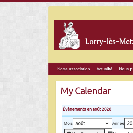
Skip
to
content
Notre association
Actualité
Nous p
My Calendar
Évènements en août 2026
Mois
Année