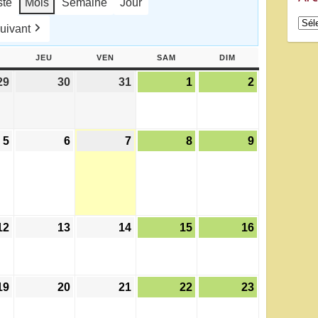
ste
Mois
Semaine
Jour
Arch
uivant
ERCREDI
JEU
JEUDI
VEN
VENDREDI
SAM
SAMEDI
DIM
DIMANCHE
29
29
30
30
31
31
1
1
2
2
juillet
juillet
juillet
août
août
2026
2026
2026
2026
2026
5
5
6
6
7
7
8
8
9
9
t)
août
août
août
août
août
2026
2026
2026
2026
2026
12
12
13
13
14
14
15
15
16
16
août
août
août
août
août
2026
2026
2026
2026
2026
19
19
20
20
21
21
22
22
23
23
août
août
août
août
août