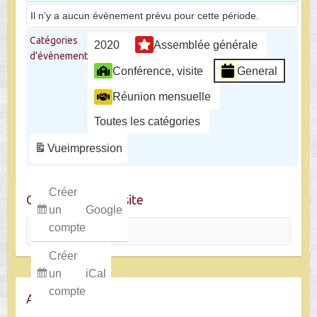
Il n’y a aucun évènement prévu pour cette période.
Catégories
2020
Assemblée générale
d’évènement
Conférence, visite
General
Réunion mensuelle
Toutes les catégories
Vue
impression
Créer
Chercher dans le site
un
Google
Rechercher
compte
Créer
un
iCal
compte
Archives