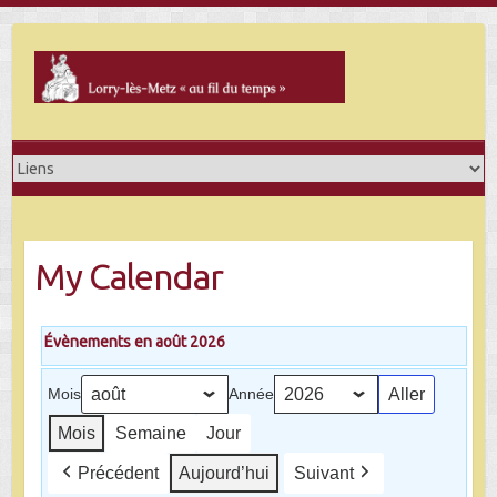
Skip
to
content
My Calendar
Évènements en août 2026
Mois
Année
Mois
Semaine
Jour
Précédent
Aujourd’hui
Suivant