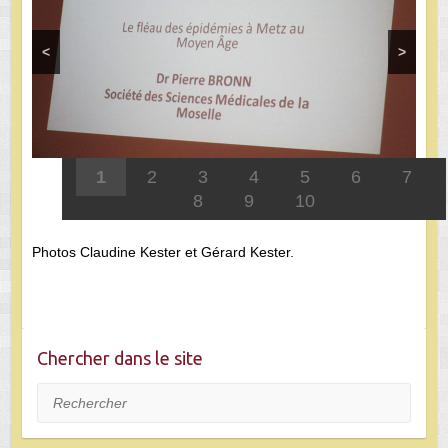
<
>
1
2
3
4
5
6
7
8
9
10
Photos Claudine Kester et Gérard Kester.
Chercher dans le site
Rechercher