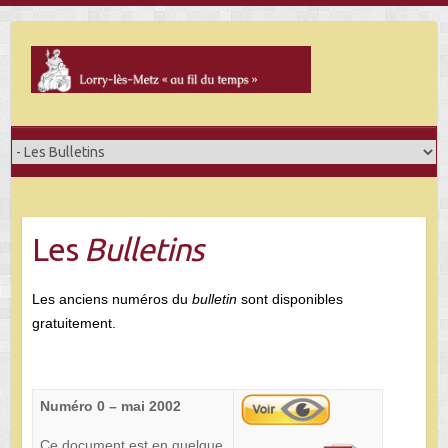
Skip
to
content
Les
Bulletins
Les anciens numéros du
bulletin
sont disponibles
gratuitement.
Numéro 0 – mai 2002
Ce document est en quelque