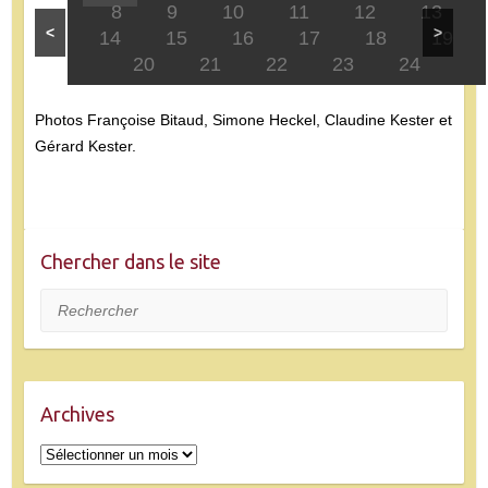
8
9
10
11
12
13
<
>
14
15
16
17
18
19
20
21
22
23
24
Photos Françoise Bitaud, Simone Heckel, Claudine Kester et
Gérard Kester.
Chercher dans le site
Rechercher
Archives
Archives