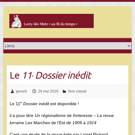
Skip
to
content
Le
11
Dossier inédit
e
gerard
29 mai 2026
Non classé
e
Le 11
Dossier inédit
est disponible !
il a pour titre
Un régionalisme de forteresse – La revue
lorraine
Les Marches de l’Est
de 1909 à 1914
C’est une étude de la revue faite par Lionel Richard.